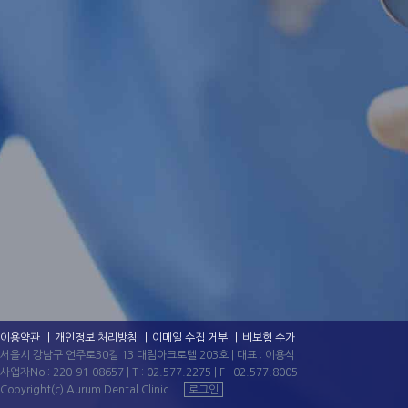
이용약관
개인정보 처리방침
이메일
수집 거부
비보험 수가
서울시 강남구 언주로30길 13 대림아크로텔 203호 | 대표 : 이용식
사업자No : 220-91-08657 | T :
02.577.2275
| F : 02.577.8005
Copyright(c) Aurum Dental Clinic.
로그인